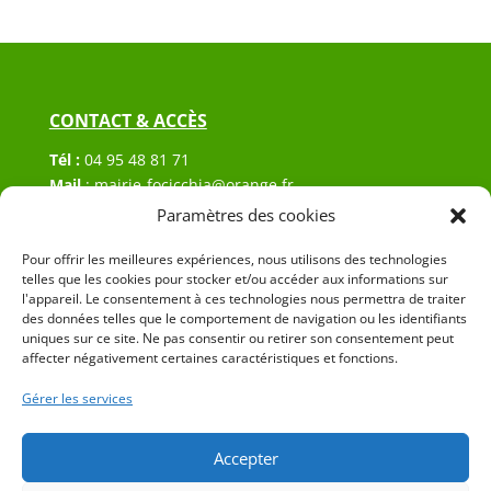
CONTACT & ACCÈS
Tél :
04 95 48 81 71
Mail
:
mairie-focicchia@orange.fr
Adresse :
Hôtel de ville de Focicchia
Paramètres des cookies
Le village
Pour offrir les meilleures expériences, nous utilisons des technologies
20212 Focicchia
telles que les cookies pour stocker et/ou accéder aux informations sur
l'appareil. Le consentement à ces technologies nous permettra de traiter
des données telles que le comportement de navigation ou les identifiants
uniques sur ce site. Ne pas consentir ou retirer son consentement peut
affecter négativement certaines caractéristiques et fonctions.
Gérer les services
© 2023 Mairie de Focicchia – Réalisation
SITEC
–
Plan
du site
–
Mention Légales
Accepter