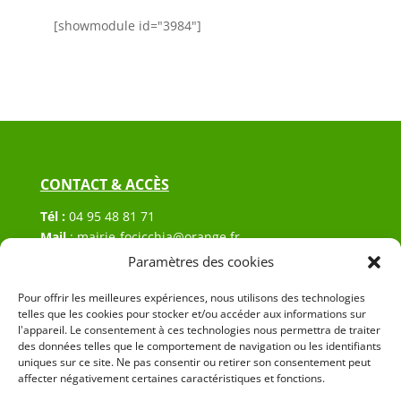
[showmodule id="3984"]
CONTACT & ACCÈS
Tél :
04 95 48 81 71
Mail
:
mairie-focicchia@orange.fr
Adresse :
Hôtel de ville de Focicchia
Paramètres des cookies
Le village
Pour offrir les meilleures expériences, nous utilisons des technologies
20212 Focicchia
telles que les cookies pour stocker et/ou accéder aux informations sur
l'appareil. Le consentement à ces technologies nous permettra de traiter
des données telles que le comportement de navigation ou les identifiants
uniques sur ce site. Ne pas consentir ou retirer son consentement peut
affecter négativement certaines caractéristiques et fonctions.