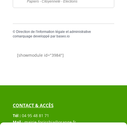
Papiers - Citoyenneté - Élections
©
Direction de l'information légale et administrative
comarquage developpé par
baseo.io
[showmodule id="3984"]
CONTACT & ACCÈS
Tél :
04 95 48 81 71
Mail
:
mairie-focicchia@orange.fr