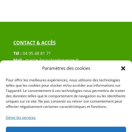
CONTACT & ACCÈS
Tél :
04 95 48 81 71
Mail
:
mairie-focicchia@orange.fr
Adresse :
Hôtel de ville de Focicchia
Paramètres des cookies
Le village
20212 Focicchia
Pour offrir les meilleures expériences, nous utilisons des technologies
telles que les cookies pour stocker et/ou accéder aux informations sur
l'appareil. Le consentement à ces technologies nous permettra de traiter
des données telles que le comportement de navigation ou les identifiants
uniques sur ce site. Ne pas consentir ou retirer son consentement peut
affecter négativement certaines caractéristiques et fonctions.
Gérer les services
© 2023 Mairie de Focicchia – Réalisation
SITEC
–
Plan
du site
–
Mention Légales