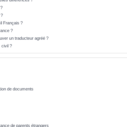
 ?
 ?
il Français ?
France ?
uver un traducteur agréé ?
civil ?
vation de documents
France de parents étrangers