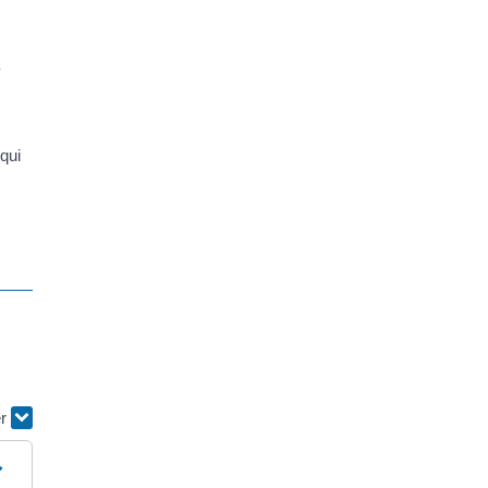
à
 qui
une
er