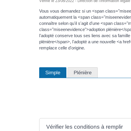
Vérifié le 23/08/2022 - Direction de l'information légal
Vous vous demandez si un <span class="miseen
automatiquement la <span class="miseenevidenc
connaître selon qu'il s'agit d'une <span class
class="miseenevidence">adoption plénière</sp
l'adopté conserve tous ses liens avec sa famill
plénière</span>, l'adopté a une nouvelle <a href
remplace celle d'origine.
Simple
Plénière
L'adoption simple ne modifie pas la nationalité de 
<span class="miseenevidence">déclaration de n
class="miseenevidence">étapes à suivre</span>
Vérifier les conditions à remplir