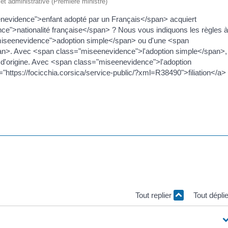
e et administrative (Première ministre)
evidence">enfant adopté par un Français</span> acquiert
e">nationalité française</span> ? Nous vous indiquons les règles 
="miseenevidence">adoption simple</span> ou d'une <span
an>. Avec <span class="miseenevidence">l'adoption simple</span>,
e d'origine. Avec <span class="miseenevidence">l'adoption
="https://focicchia.corsica/service-public/?xml=R38490">filiation</a>
l'adopté. Pour avoir la nationalité française, l'adopté doit donc faire 
ationalité française</span>. Nous vous indiquons les <span
 pour faire la démarche.
Tout replier
Tout dépli