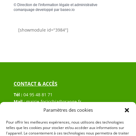
©
Direction de l'information légale et administrative
comarquage developpé par
baseo.io
[showmodule id="3984"]
CONTACT & ACCÈS
Tél :
04 95 48 81 71
Mail
:
mairie-focicchia@orange.fr
Adresse :
Hôtel de ville de Focicchia
Paramètres des cookies
Le village
Pour offrir les meilleures expériences, nous utilisons des technologies
20212 Focicchia
telles que les cookies pour stocker et/ou accéder aux informations sur
l'appareil. Le consentement à ces technologies nous permettra de traiter