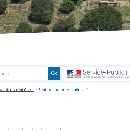
fractions routières
>
Peut-on fumer en voiture ?