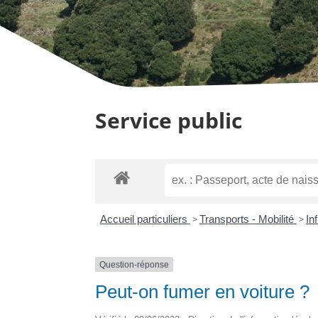
Service public
Accueil particuliers
>
Transports - Mobilité
>
In
Question-réponse
Peut-on fumer en voiture ?