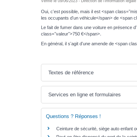
Vérifié le 09/06/2023 - Direction de l'information légal
Oui, c'est possible, mais il est <span class="
les occupants d'un véhicule</span> de <span 
Le fait de fumer dans une voiture en présence 
class="valeur">750 €</span>.
En général, il s'agit d'une amende de <span cl
Textes de référence
Services en ligne et formulaires
Questions ? Réponses !
Ceinture de sécurité, siège auto enfant o
Peut-on être dispensé du port de la ceint