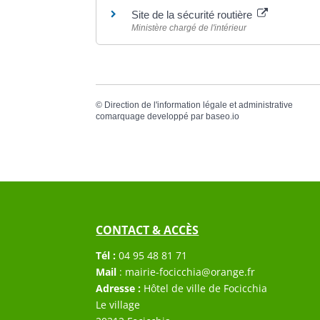
Site de la sécurité routière
Ministère chargé de l'intérieur
©
Direction de l'information légale et administrative
comarquage developpé par
baseo.io
CONTACT & ACCÈS
Tél :
04 95 48 81 71
Mail
:
mairie-focicchia@orange.fr
Adresse :
Hôtel de ville de Focicchia
Le village