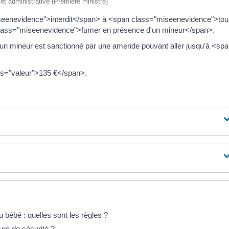
e et administrative (Première ministre)
miseenevidence">interdit</span> à <span class="miseenevidence">to
class="miseenevidence">fumer en présence d'un mineur</span>.
d'un mineur est sanctionné par une amende pouvant aller jusqu'à <sp
ass="valeur">135 €</span>.
u bébé : quelles sont les règles ?
ure de sécurité ?