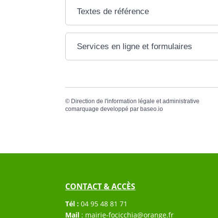
Textes de référence
Services en ligne et formulaires
©
Direction de l'information légale et administrative
comarquage developpé par
baseo.io
CONTACT & ACCÈS
Tél :
04 95 48 81 71
Mail
:
mairie-focicchia@orange.fr