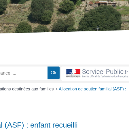
ations destinées aux familles
>
Allocation de soutien familial (ASF) :
l (ASF) : enfant recueilli