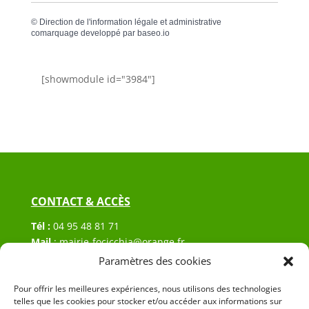
©
Direction de l'information légale et administrative
comarquage developpé par
baseo.io
[showmodule id="3984"]
CONTACT & ACCÈS
Tél :
04 95 48 81 71
Mail
:
mairie-focicchia@orange.fr
Adresse :
Hôtel de ville de Focicchia
Paramètres des cookies
Le village
Pour offrir les meilleures expériences, nous utilisons des technologies
20212 Focicchia
telles que les cookies pour stocker et/ou accéder aux informations sur