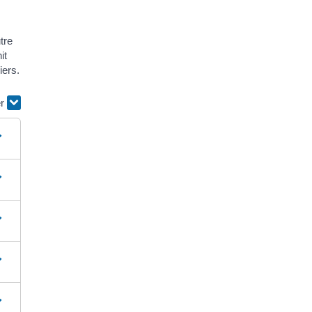
tre
it
iers.
er