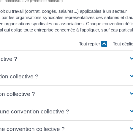
e et administrative (Première ministre)
oit du travail (contrat, congés, salaires...) applicables à un secteur
rt par les organisations syndicales représentatives des salariés et d'au
en organisations syndicales ou associations. Chaque convention défin
al qui oblige toute entreprise concernée à l'appliquer, sauf cas particul
Tout replier
Tout dépli
ctive ?
on collective ?
n collective ?
'une convention collective ?
une convention collective ?