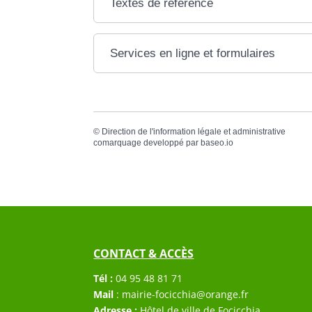
Textes de référence
Services en ligne et formulaires
©
Direction de l'information légale et administrative
comarquage developpé par
baseo.io
CONTACT & ACCÈS
Tél :
04 95 48 81 71
Mail
:
mairie-focicchia@orange.fr
Adresse :
Hôtel de ville de Focicchia