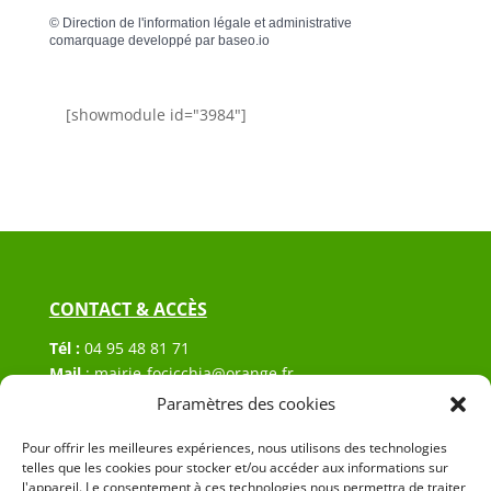
©
Direction de l'information légale et administrative
comarquage developpé par
baseo.io
[showmodule id="3984"]
CONTACT & ACCÈS
Tél :
04 95 48 81 71
Mail
:
mairie-focicchia@orange.fr
Adresse :
Hôtel de ville de Focicchia
Paramètres des cookies
Le village
20212 Focicchia
Pour offrir les meilleures expériences, nous utilisons des technologies
telles que les cookies pour stocker et/ou accéder aux informations sur
l'appareil. Le consentement à ces technologies nous permettra de traiter