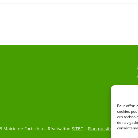
Pour offrir 
cookies pour
ces technol
de navigatio
consentemen
3 Mairie de Focicchia – Réalisation
SITEC
–
Plan du site
–
Mention L