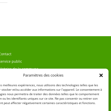
Contact
Service public
Histoire de la commune
Paramètres des cookies
les meilleures expériences, nous utilisons des technologies telles que les
 stocker et/ou accéder aux informations sur l'appareil. Le consentement à
ogies nous permettra de traiter des données telles que le comportement
n ou les identifiants uniques sur ce site. Ne pas consentir ou retirer son
t peut affecter négativement certaines caractéristiques et fonctions.
égales