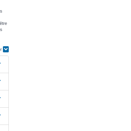
us
être
es
er