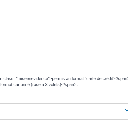
de <span class="miseenevidence">fin de validité</span> du <span
n> est indiquée au <span class="miseenevidence">recto</span>, à l
n>
> d'obtention et de <span class="miseenevidence">fin de
ce">catégories de permis</span> figurent au <span
is, <span class="miseenevidence">colonnes 10 et 11.</span>
pan class="miseenevidence">permis au format "carte de crédit"</span
ormat cartonné (rose à 3 volets)</span>.