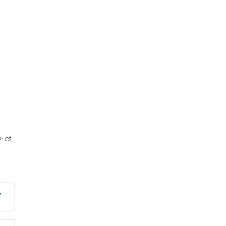
a
> et