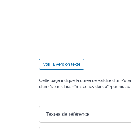
La <span class="miseenevidence">date</span> 
class="miseenevidence">titre de conduite</spa
<span class="miseenevidence">ligne 4b.</spa
Les <span class="miseenevidence">dates</span
validité</span> des <span class="miseeneviden
class="miseenevidence">verso</span> du perm
Décrypter le permis de conduire
Voir la version texte
Cette page indique la durée de validité d'un <s
d'un <span class="miseenevidence">permis au f
Textes de référence