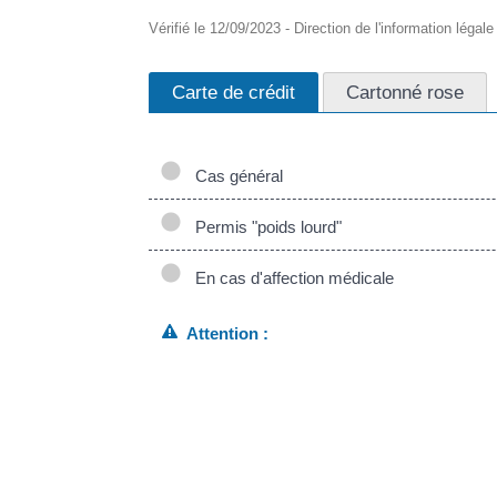
Vérifié le 12/09/2023 - Direction de l'information légal
Carte de crédit
Cartonné rose
Cas général
Permis "poids lourd"
En cas d'affection médicale
Attention :
La <span class="miseenevidence">validité du 
class="miseenevidence">validité de vos catégo
5 ou 15 ans, votre permis B vous permettant de 
par exemple pour raisons de santé).
<span class="miseenevidence">Savoir où trouver