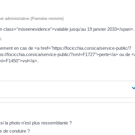
e et administrative (Première ministre)
an class="miseenevidence">valable jusqu'au 19 janvier 2033</span>.
.
nt en cas de <a href="https://focicchia.corsica/service-public/?
ps://focicchia.corsica/service-public/?xml=F1727">perte</a> ou de <
?xml=F1450">vol</a>.
si la photo n'est plus ressemblante ?
is de conduire ?