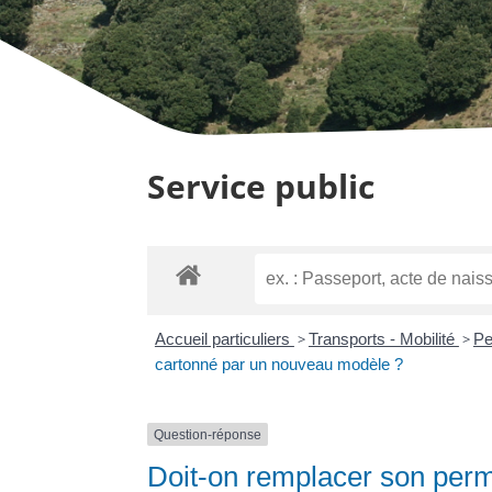
Service public
Accueil particuliers
>
Transports - Mobilité
>
Pe
cartonné par un nouveau modèle ?
Question-réponse
Doit-on remplacer son perm