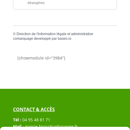
étrangères
©
Direction de l'information légale et administrative
comarquage developpé par
baseo.io
[showmodule id="3984"]
CONTACT & ACCÈS
Tél :
04 95 48 81 71
Mail
:
mairie-focicchia@orange.fr