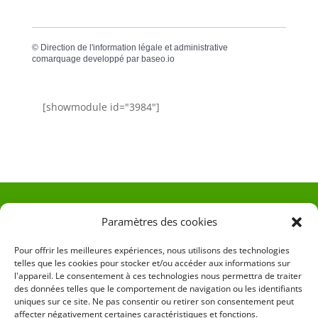
©
Direction de l'information légale et administrative
comarquage developpé par
baseo.io
[showmodule id="3984"]
Paramètres des cookies
CONTACT & ACCÈS
Pour offrir les meilleures expériences, nous utilisons des technologies
Tél :
04 95 48 81 71
telles que les cookies pour stocker et/ou accéder aux informations sur
Mail
:
mairie-focicchia@orange.fr
l'appareil. Le consentement à ces technologies nous permettra de traiter
des données telles que le comportement de navigation ou les identifiants
Adresse :
Hôtel de ville de Focicchia
uniques sur ce site. Ne pas consentir ou retirer son consentement peut
Le village
affecter négativement certaines caractéristiques et fonctions.