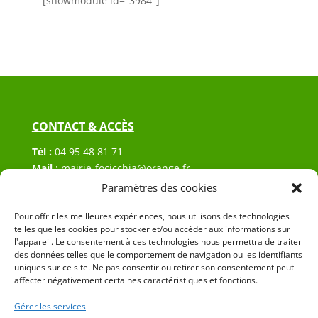
[showmodule id="3984"]
CONTACT & ACCÈS
Tél :
04 95 48 81 71
Mail
:
mairie-focicchia@orange.fr
Adresse :
Hôtel de ville de Focicchia
Paramètres des cookies
Le village
Pour offrir les meilleures expériences, nous utilisons des technologies
20212 Focicchia
telles que les cookies pour stocker et/ou accéder aux informations sur
l'appareil. Le consentement à ces technologies nous permettra de traiter
des données telles que le comportement de navigation ou les identifiants
uniques sur ce site. Ne pas consentir ou retirer son consentement peut
affecter négativement certaines caractéristiques et fonctions.
Gérer les services